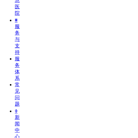
慧
医
院
ꂐ
服
务
与
支
持
服
务
体
系
常
见
问
题
ꂈ
新
闻
中
心