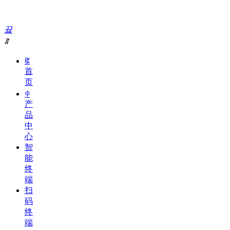
끀
ꁲ
ꀇ
首
页
ꁥ
产
品
中
心
智
能
终
端
扫
码
终
端