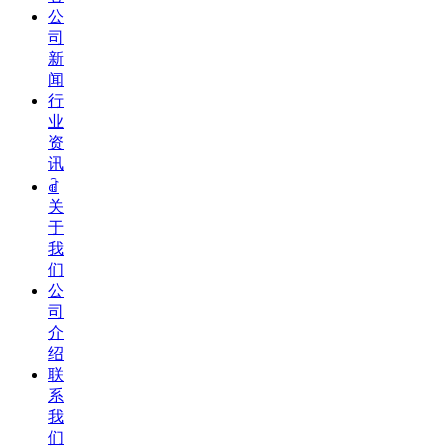
公
司
新
闻
行
业
资
讯
ꀶ
关
于
我
们
公
司
介
绍
联
系
我
们