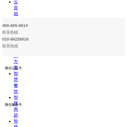
云
音
箱
外
400-665-6614
接
设
联系热线
备
010-86226016
ꂓ
联系热线
解
决
方
案
微信公众号
智
慧
餐
饮
智
慧
微信服务号
商
超
智