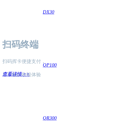
DX30
扫码终端
扫码挥卡便捷支付，
QP100
查看详情 >>
尽享畅快收银体验
QR300