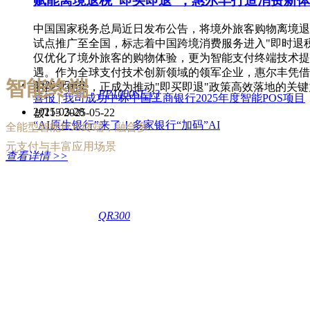
赋能离境退税“即买即退”，惠尔丰打造消费新
中国国家税务总局近日发布公告，将境外旅客购物离境退
试点推广至全国，标志着中国跨境消费服务进入"即时退
仅优化了境外旅客的购物体验，更为智能支付终端技术提
遇。作为全球支付技术创新领域的领军企业，惠尔丰凭借
智能终端
2025-05-15
的技术优势，正成为推动"即买即退"政策高效落地的关键
PP1000SE v3
喜报 | 我司成功中标中国工商银行2025年度智能POS项目
2025-03-28
넶
115
2025-05-22
“AI原生银行”来了！多家银行“加码”AI
全能型智能POS终端，融合多
元支付与丰富应用场景
查看详情 >>
QR300